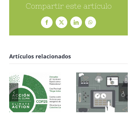
Compartir este artículo
Facebook
X
LinkedIn
WhatsApp
APORTACIÓN
Artículos relacionados
DE
ZEROAPLUS
A LA COP
IOT+BIM+INDU
25 CON
GRUPO
DINAMIZADOR
COLECTIVO
COMECOCO